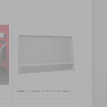
Panneli porta attrezzi da banco
Questo
prodotto
ha