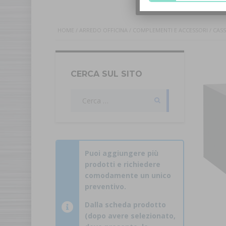
HOME
/
ARREDO OFFICINA
/
COMPLEMENTI E ACCESSORI
/ CASS
CERCA SUL SITO
Ricerca
per:
Puoi aggiungere più
prodotti e richiedere
comodamente un unico
preventivo.
Dalla scheda prodotto
(dopo avere selezionato,