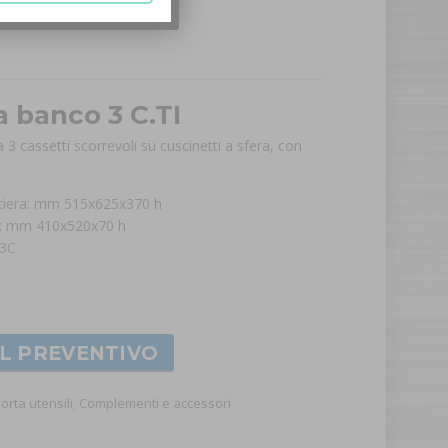
a banco 3 C.TI
3 cassetti scorrevoli su cuscinetti a sfera, con
ttiera: mm 515x625x370 h
tti: mm 410x520x70 h
 3C
AL PREVENTIVO
orta utensili
,
Complementi e accessori