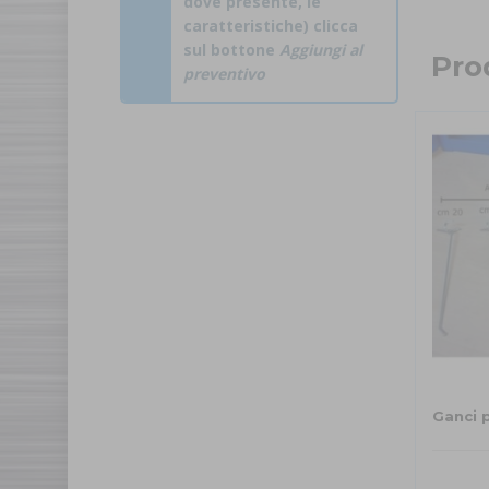
dove presente, le
caratteristiche) clicca
sul bottone
Aggiungi al
Prod
preventivo
Ganci p