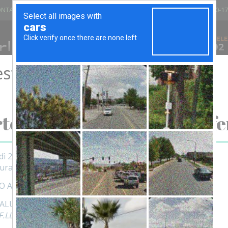
NTARI DEL SANGUE - PANTIGLIATE
LUN - VEN 8.00-12.00/13.30-17
VIA GIOVANNI XXIII, 25 - 20090
TELE
02
PANTIGLIATE (MI) - ITALIA
stiva
IATOI
BANCHI E CARRELLI
ARREDO UFFICIO
SEDIE E SGAB
ATTENZIONE!
tolesi Fratelli chiude per fe
dì 29 LUGLIO 2026 al 25 AGOSTO
tura a MERCOLEDì 26 agosto
O A TUTTI BUONE VACANZE
SALUTI
.LLI SRL