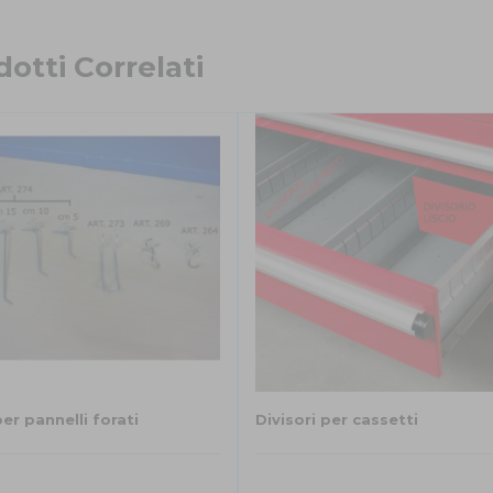
otti Correlati
er pannelli forati
Divisori per cassetti
Questo
prodotto
ha