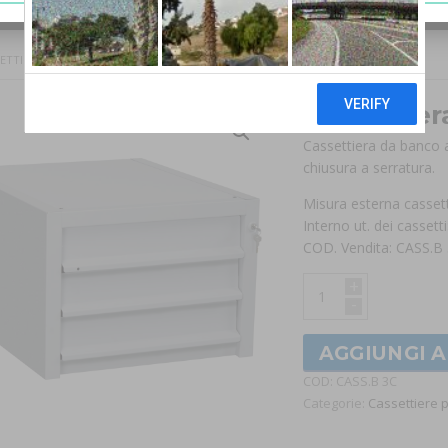
ETTIERA BANCO 3 C.TI
Cassettier
Cassettiera da banco a 
chiusura a serratura.
Misura esterna casse
Interno ut. dei casse
COD. Vendita: CASS.B
+
-
AGGIUNGI 
COD:
CASS.B 3C
Categorie:
Cassettiere p