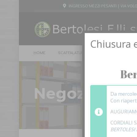
INGRESSO MEZZI PESANTI | VIA VOLO
Chiusura e
HOME
SCAFFALATURE
ARMADI
SPOGL
Ber
Negozio
Da mercole
Con riaper
AUGURIAM
CORDIALI 
BERTOLESI F