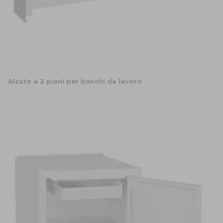
Alzate a 2 piani per banchi da lavoro
Questo
prodotto
ha
più
varianti.
Le
opzioni
possono
essere
scelte
nella
pagina
del