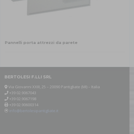
Pannelli porta attrezzi da parete
Questo
prodotto
ha
più
varianti.
BERTOLESI F.LLI SRL
Le
Via Giovanni XXIII, 25 – 20090 Pantigliate (MI) – Italia
opzioni
+39 02.9067043
possono
+39 02.9067198
essere
+39 02.90600314
scelte
info@bertolesipantigliate.it
nella
pagina
del