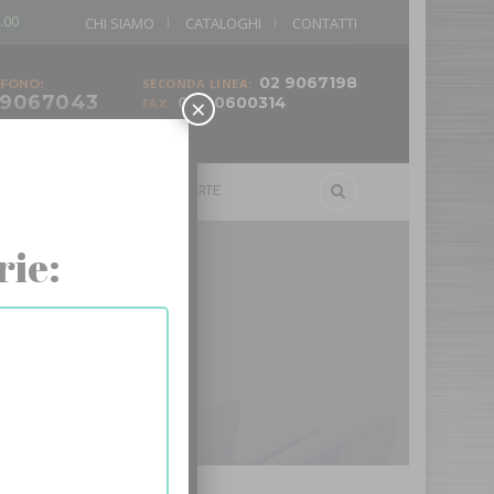
.00
CHI SIAMO
CATALOGHI
CONTATTI
02 9067198
SECONDA LINEA:
FONO:
 9067043
×
02 90600314
FAX:
ELLI
SCALE
OFFERTE
rie: