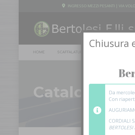
INGRESSO MEZZI PESANTI | VIA VOLO
Chiusura e
HOME
SCAFFALATURE
ARMADI
SPOGL
Ber
Cataloghi pd
Da mercole
Con riaper
AUGURIAM
CORDIALI 
BERTOLESI F