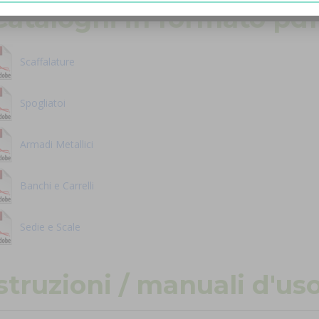
Cataloghi in formato pdf
Scaffalature
Spogliatoi
Armadi Metallici
Banchi e Carrelli
Sedie e Scale
struzioni / manuali d'us