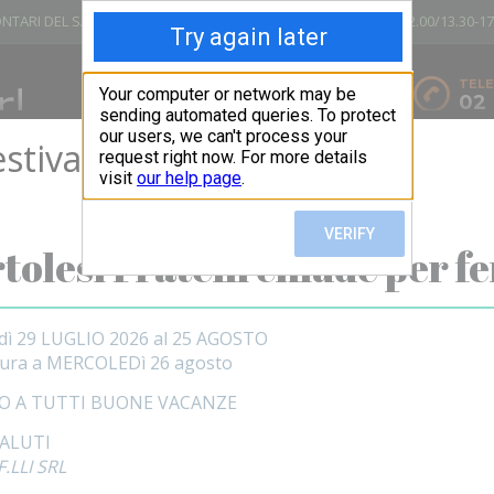
NTARI DEL SANGUE - PANTIGLIATE
LUN - VEN 8.00-12.00/13.30-17
VIA GIOVANNI XXIII, 25 - 20090
TELE
02
PANTIGLIATE (MI) - ITALIA
stiva
IATOI
BANCHI E CARRELLI
ARREDO UFFICIO
SEDIE E SGAB
ATTENZIONE!
tolesi Fratelli chiude per fe
f
dì 29 LUGLIO 2026 al 25 AGOSTO
tura a MERCOLEDì 26 agosto
O A TUTTI BUONE VACANZE
SALUTI
.LLI SRL