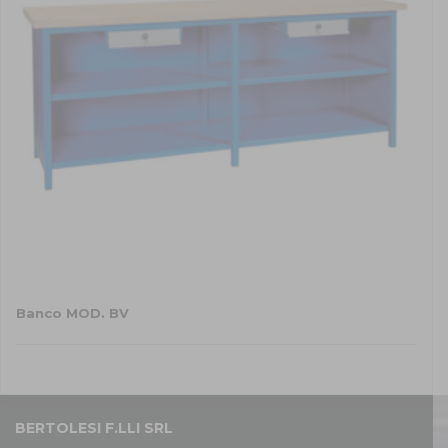
essere
scelte
nella
pagina
del
prodotto
Banco MOD. BV
Questo
prodotto
ha
più
varianti.
BERTOLESI F.LLI SRL
Le