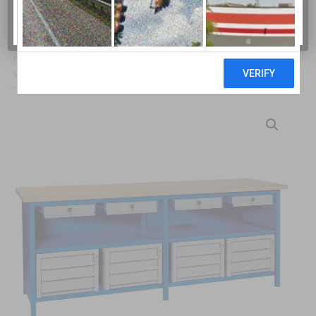
BERTOLESI F.LLI SRL
HOME
/
ARREDO OFFICINA
/
BANCHI DA LAVORO
/
BANCHI
VENDITA
/ BANCO MOD. BV 4+4