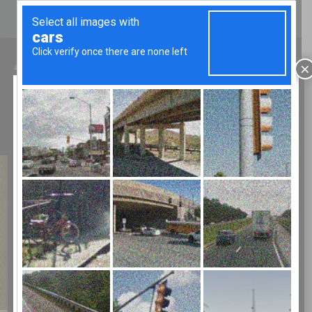
CHI SIAMO
CATALOGHI
CONTATTI
LUN - VEN 8.00-12.00/13.30-17.00
×
Chiusura estiva
TELEFONO:
02 9067043
ATTENZIONE!
Bertolesi
Fratelli chiude per ferie:
Da mercoledì 29 LUGLIO 2026 al 25
AGOSTO
Negozio
Con riapertura a MERCOLEDì 26
agosto
AUGURIAMO A TUTTI BUONE
VACANZE
CORDIALI SALUTI