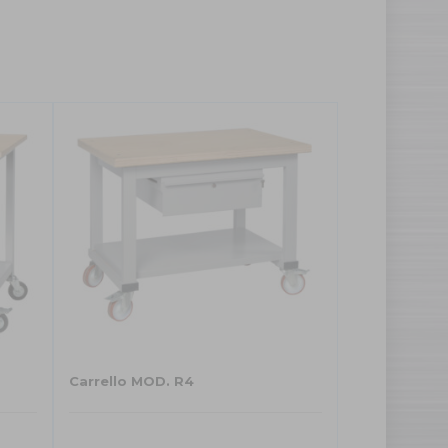
Carrello MOD. R4
Questo
prodotto
ha