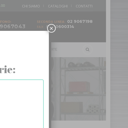
.00
CHI SIAMO
CATALOGHI
CONTATTI
02 9067198
SECONDA LINEA:
FONO:
 9067043
×
02 90600314
FAX:
ELLI
SCALE
OFFERTE
rie: