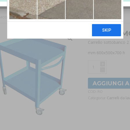
 MOD. RO
Carrello 
Carrello sottobanco 2
mm 600x500x700 h
+
-
AGGIUNGI 
COD:
RO
Categoria:
Carrelli da l