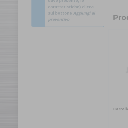
dove presente, le
caratteristiche) clicca
sul bottone
Aggiungi al
Prod
preventivo
Carrell