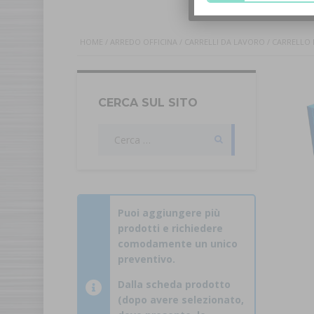
HOME
/
ARREDO OFFICINA
/
CARRELLI DA LAVORO
/ CARRELLO
CERCA SUL SITO
Ricerca
per:
Puoi aggiungere più
prodotti e richiedere
comodamente un unico
preventivo.
Dalla scheda prodotto
(dopo avere selezionato,