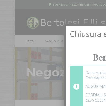
INGRESSO MEZZI PESANTI | VIA VOLO
Chiusura e
HOME
SCAFFALATURE
ARMADI
SPOGL
Ber
Negozio
Da mercole
Con riaper
AUGURIAM
CORDIALI 
BERTOLESI F