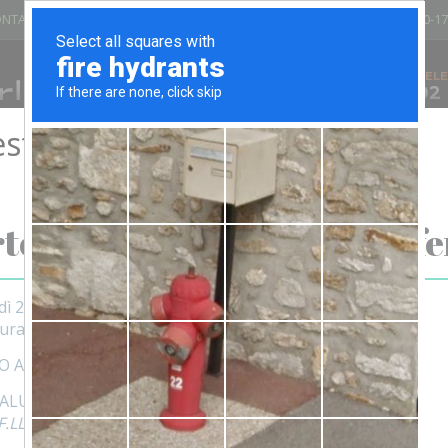
NTARI DEL SANGUE - PANTIGLIATE
LUN - VEN 8.00-12.00/13.30-17
VIA GIOVANNI XXIII, 25 - 20090
TELE
02
PANTIGLIATE (MI) - ITALIA
stiva
IATOI
BANCHI E CARRELLI
ARREDO UFFICIO
SEDIE E SGAB
ATTENZIONE!
tolesi Fratelli chiude per fe
dì 29 LUGLIO 2026 al 25 AGOSTO
tura a MERCOLEDì 26 agosto
O A TUTTI BUONE VACANZE
SALUTI
.LLI SRL