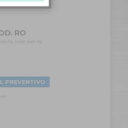
MOD. RO
 vasche, ruote diam. 80
AL PREVENTIVO
avoro