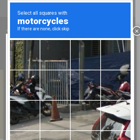
CHI SIAMO
CATALOGHI
CONTATTI
LUN - VEN 8.00-12.00/13.30-17.00
×
Chiusura estiva
TELEFONO:
02 9067043
ATTENZIONE!
Bertolesi
Fratelli chiude per ferie:
Da mercoledì 29 LUGLIO 2026 al 25
AGOSTO
Cassettiere
Con riapertura a MERCOLEDì 26
agosto
AUGURIAMO A TUTTI BUONE
VACANZE
CORDIALI SALUTI