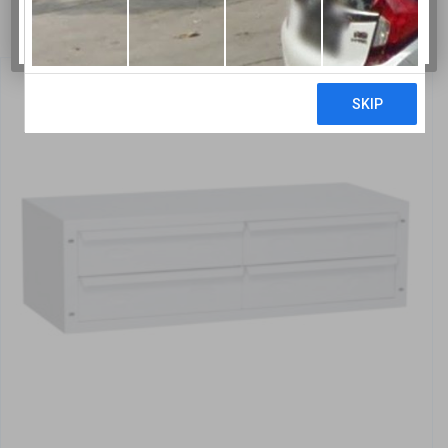
BERTOLESI F.LLI SRL