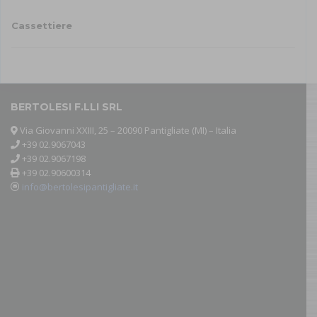
Cassettiere
Questo
prodotto
ha
più
varianti.
BERTOLESI F.LLI SRL
Le
Via Giovanni XXIII, 25 – 20090 Pantigliate (MI) – Italia
opzioni
+39 02.9067043
possono
+39 02.9067198
essere
+39 02.90600314
scelte
info@bertolesipantigliate.it
nella
pagina
del
prodotto