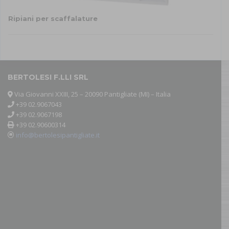
Ripiani per scaffalature
Questo
prodotto
ha
più
varianti.
BERTOLESI F.LLI SRL
Le
Via Giovanni XXIII, 25 – 20090 Pantigliate (MI) – Italia
opzioni
+39 02.9067043
possono
+39 02.9067198
essere
+39 02.90600314
scelte
info@bertolesipantigliate.it
nella
pagina
del
prodotto