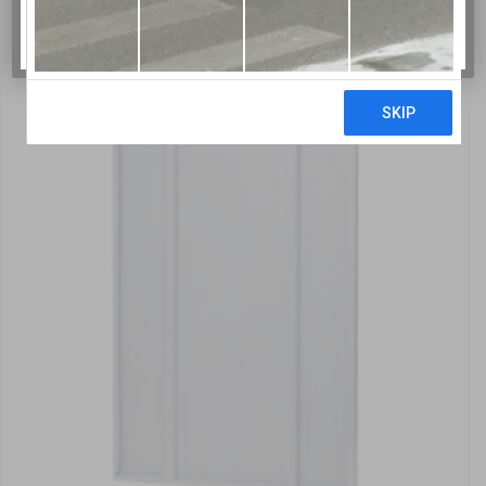
BERTOLESI F.LLI SRL