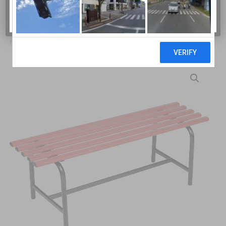
BERTOLESI F.LLI SRL
HOME
/
SPOGLIATOI
/
PANCHINE PER SPOGLIATOIO
/ PANCHINA SEMPLICE