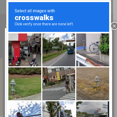
CHI SIAMO
CATALOGHI
CONTATTI
LUN - VEN 8.00-12.00/13.30-17.00
×
Chiusura estiva
TELEFONO:
02 9067043
ATTENZIONE!
Bertolesi
Fratelli chiude per ferie:
Da mercoledì 29 LUGLIO 2026 al 25
AGOSTO
Negozio
Con riapertura a MERCOLEDì 26
agosto
AUGURIAMO A TUTTI BUONE
VACANZE
CORDIALI SALUTI