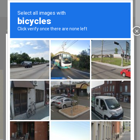
CHI SIAMO
CATALOGHI
CONTATTI
LUN - VEN 8.00-12.00/13.30-17.00
×
Chiusura estiva
TELEFONO:
02 9067043
ATTENZIONE!
Bertolesi
Fratelli chiude per ferie:
Da mercoledì 29 LUGLIO 2026 al 25
AGOSTO
Negozio
Con riapertura a MERCOLEDì 26
agosto
AUGURIAMO A TUTTI BUONE
VACANZE
CORDIALI SALUTI