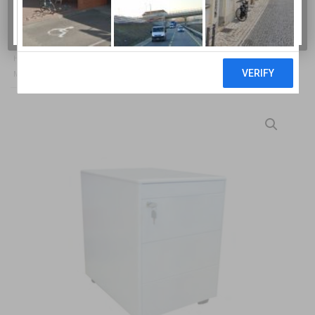
BERTOLESI F.LLI SRL
HOME
/
ARREDO UFFICIO
/
CASSETTIERE PER UFFICIO
/ CASSETTIERA IN
METALLO