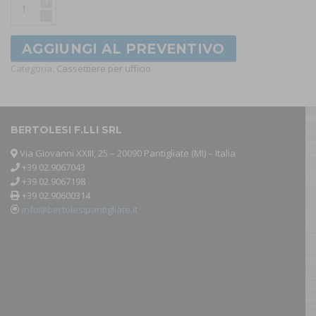
+
-
AGGIUNGI AL PREVENTIVO
Categoria:
Cassettiere per ufficio
BERTOLESI F.LLI SRL
Via Giovanni XXIII, 25 – 20090 Pantigliate (MI) – Italia
+39 02.9067043
+39 02.9067198
+39 02.90600314
info@bertolesipantigliate.it