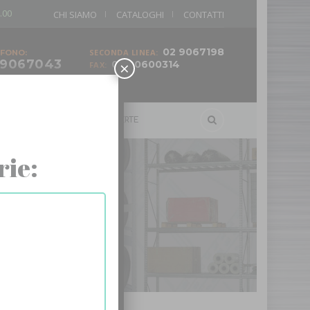
.00
CHI SIAMO
CATALOGHI
CONTATTI
02 9067198
SECONDA LINEA:
FONO:
 9067043
×
02 90600314
FAX:
ELLI
SCALE
OFFERTE
rie: