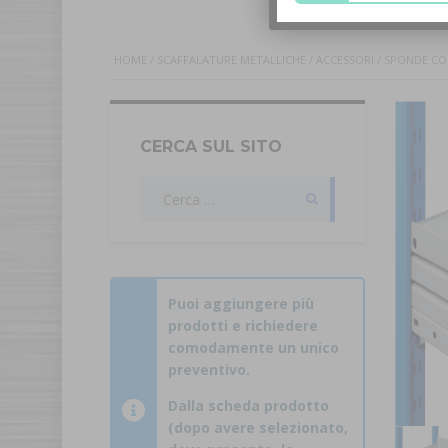
HOME
/
SCAFFALATURE METALLICHE
/
ACCESSORI
/ SPONDE CON
CERCA SUL SITO
Ricerca
per:
Puoi aggiungere più
prodotti e richiedere
comodamente un unico
preventivo.
Dalla scheda prodotto
(dopo avere selezionato,