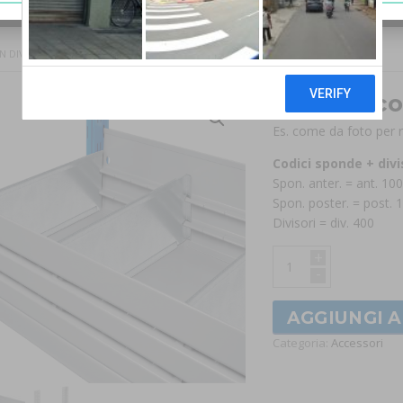
 DIVISORI PER MINUTERIE
Sponde con
Es. come da foto per
Codici sponde + divi
Spon. anter. = ant. 10
Spon. poster. = post. 
Divisori = div. 400
+
-
AGGIUNGI 
Categoria:
Accessori