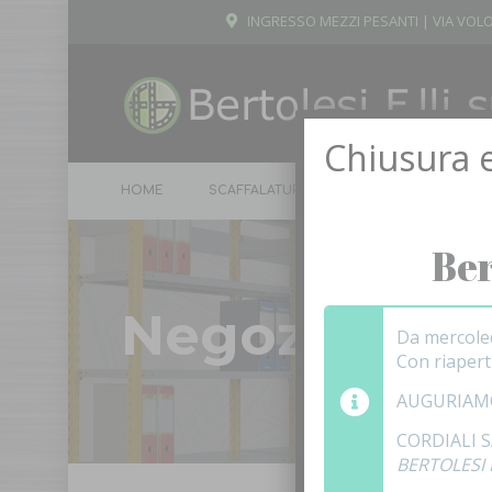
INGRESSO MEZZI PESANTI | VIA VOLO
Chiusura e
HOME
SCAFFALATURE
ARMADI
SPOGL
Ber
Negozio
Da mercole
Con riaper
AUGURIAM
CORDIALI 
BERTOLESI F