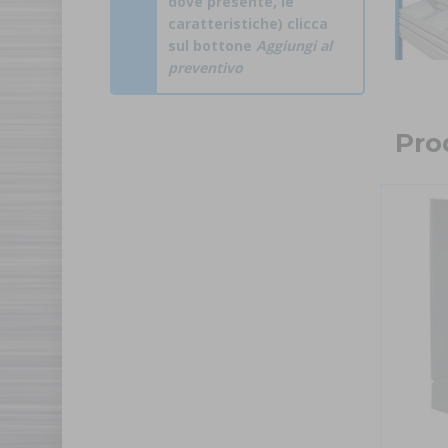
dove presente, le
caratteristiche) clicca
sul bottone
Aggiungi al
preventivo
Prod