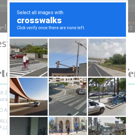
NTARI DEL SANGUE - PANTIGLIATE
LUN - VEN 8.00-12.00/13.30-17
VIA GIOVANNI XXIII, 25 - 20090
TELE
02
PANTIGLIATE (MI) - ITALIA
stiva
IATOI
BANCHI E CARRELLI
ARREDO UFFICIO
SEDIE E SGAB
ATTENZIONE!
tolesi Fratelli chiude per fe
dì 29 LUGLIO 2026 al 25 AGOSTO
tura a MERCOLEDì 26 agosto
O A TUTTI BUONE VACANZE
SALUTI
.LLI SRL