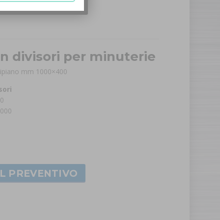
 divisori per minuterie
 ripiano mm 1000×400
sori
00
1000
AL PREVENTIVO