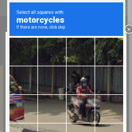
CHI SIAMO
CATALOGHI
CONTATTI
LUN - VEN 8.00-12.00/13.30-17.00
×
Chiusura estiva
TELEFONO:
02 9067043
ATTENZIONE!
Bertolesi
Fratelli chiude per ferie:
Da mercoledì 29 LUGLIO 2026 al 25
AGOSTO
Negozio
Con riapertura a MERCOLEDì 26
agosto
AUGURIAMO A TUTTI BUONE
VACANZE
CORDIALI SALUTI