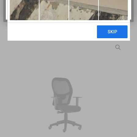
BERTOLESI F.LLI SRL
HOME
/
SEDIE E SGABELLI
/
POLTRONCINE
/ POLTRONA WEB OPERATIVA