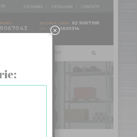
.00
CHI SIAMO
CATALOGHI
CONTATTI
02 9067198
SECONDA LINEA:
FONO:
 9067043
×
02 90600314
FAX:
ELLI
SCALE
OFFERTE
rie: