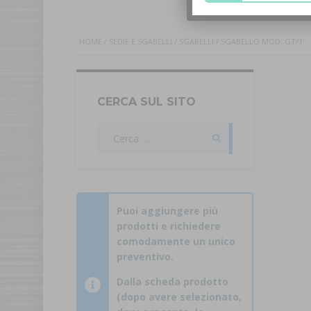
HOME
/
SEDIE E SGABELLI
/
SGABELLI
/ SGABELLO MOD. GT/1
CERCA SUL SITO
Ricerca
per:
Puoi aggiungere più
prodotti e richiedere
comodamente un unico
preventivo.
Dalla scheda prodotto
(dopo avere selezionato,