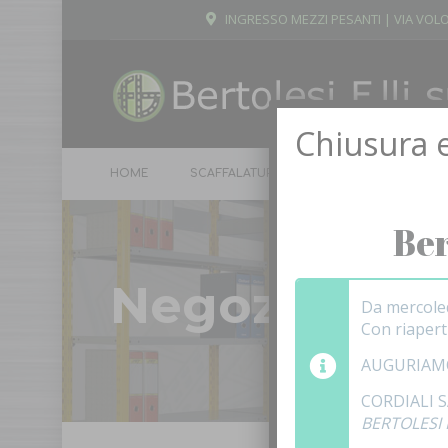
INGRESSO MEZZI PESANTI | VIA VOLO
Chiusura e
HOME
SCAFFALATURE
ARMADI
SPOGL
Ber
Negozio
Da mercole
Con riaper
AUGURIAM
CORDIALI 
BERTOLESI F