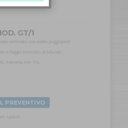
MOD. GT/1
ciaio verniciato con anello poggiapiedi.
ale in faggio verniciato al naturale.
30, massima mm 710.
AL PREVENTIVO
lli
,
Sgabelli