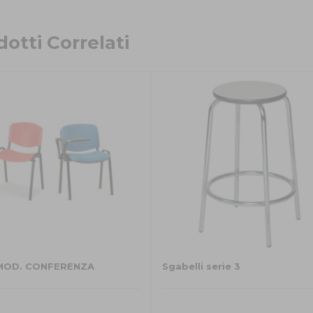
otti Correlati
 MOD. CONFERENZA
Sgabelli serie 3
Questo
prodotto
ha