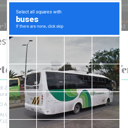
NTARI DEL SANGUE - PANTIGLIATE
LUN - VEN 8.00-12.00/13.30-17
VIA GIOVANNI XXIII, 25 - 20090
TELE
02
PANTIGLIATE (MI) - ITALIA
stiva
IATOI
BANCHI E CARRELLI
ARREDO UFFICIO
SEDIE E SGAB
ATTENZIONE!
tolesi Fratelli chiude per fe
dì 29 LUGLIO 2026 al 25 AGOSTO
tura a MERCOLEDì 26 agosto
O A TUTTI BUONE VACANZE
SALUTI
.LLI SRL