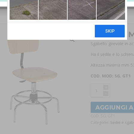
Sgabello 
Sgabello girevole in ac
Ha il sedile e lo schien
Altezza minima mm 5
COD. MOD: SG. GT1
+
-
AGGIUNGI 
COD:
SG. GT1
Categorie:
Sedie e sgabe